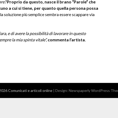
ore?
Proprio da questo, nasce il brano “Parole” che
lcuno a cui si tiene, per quanto quella persona possa
e, la soluzione più semplice sembra essere scappare via
ra, e di avere la possibilità di lavorare in questo
empre la mia spinta vitale”,
commenta l’artista
.
026 Comunicati e articoli online
| Design:
Newspaperly WordPress Th