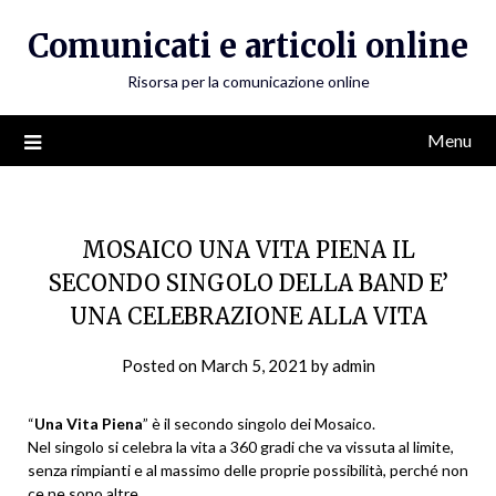
Skip
Comunicati e articoli online
to
content
Risorsa per la comunicazione online
Menu
MOSAICO UNA VITA PIENA IL
SECONDO SINGOLO DELLA BAND E’
UNA CELEBRAZIONE ALLA VITA
Posted on
March 5, 2021
by
admin
“
Una Vita Piena
” è il secondo singolo dei Mosaico.
Nel singolo si celebra la vita a 360 gradi che va vissuta al limite,
senza rimpianti e al massimo delle proprie possibilità, perché non
ce ne sono altre.