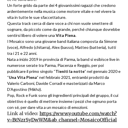
Un forte grido da parte dei 4 giovanissimi ragazzi che credono
ardentemente nella musica come motore vitale e nel vivere la
vita in tutte le sue sfaccettature.
Questa track cerca di dare voce a chi non vuole smettere di
sognare, da piccolo come da grande, perché chiunque dovrebbe
sentirsi libero di volere una
Vita Piena
.
I Mosaico sono una giovane band italiana composta da Simone
(voce), Alfredo (chitarra), Alex (basso), Matteo (batteria), tutti
tra i 21 e 22 anni.
Nata a inizio 2019 in provincia di Parma, la band si esibisce live in
numerose serate tra Parma, Piacenza e Reggio, per poi
pubblicare il primo singolo “
Tieniti la notte
” nel gennaio 2020 e
“
Una Vita Piena
” nel febbraio 2021, entrambi prodotti da
Valerio Carboni, Davide Corradi e masterizzati da Marco
D’Agostino (96khz).
Pop, Rock e Funk sono gli ingredienti principali del gruppo, il cui
obiettivo è quello di mettere insieme i pezzi che ognuno porta
con sé, per dare vita a un mosaico di emozioni.
Link al video:
https://www.youtube.
com/watch?
v=BtNzrSyDwWM&ab_
channel=MosaicoOfficial