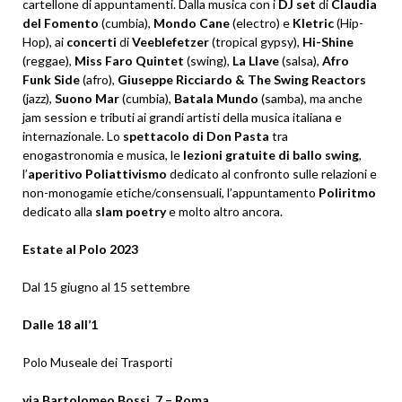
cartellone di appuntamenti. Dalla musica con i
DJ
set
di
Claudia
del
Fomento
(cumbia),
Mondo
Cane
(electro) e
Kletric
(Hip-
Hop), ai
concerti
di
Veeblefetzer
(tropical gypsy),
Hi-Shine
(reggae),
Miss
Faro
Quintet
(swing),
La
Llave
(salsa),
Afro
Funk
Side
(afro),
Giuseppe Ricciardo & The Swing Reactors
(jazz),
Suono Mar
(cumbia),
Batala Mundo
(samba), ma anche
jam session e tributi ai grandi artisti della musica italiana e
internazionale. Lo
spettacolo di Don Pasta
tra
enogastronomia e musica, le
lezioni gratuite di ballo swing
,
l’
aperitivo Poliattivismo
dedicato al confronto sulle relazioni e
non-monogamie etiche/consensuali, l’appuntamento
Poliritmo
dedicato alla
slam
poetry
e molto altro ancora.
Estate al Polo 2023
Dal 15 giugno al 15 settembre
Dalle 18 all’1
Polo Museale dei Trasporti
via Bartolomeo Bossi, 7 – Roma