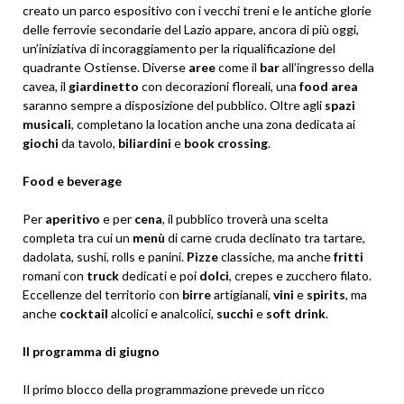
creato un parco espositivo con i vecchi treni e le antiche glorie
delle ferrovie secondarie del Lazio appare, ancora di più oggi,
un’iniziativa di incoraggiamento per la riqualificazione del
quadrante Ostiense. Diverse
aree
come il
bar
all’ingresso della
cavea, il
giardinetto
con decorazioni floreali, una
food
area
saranno sempre a disposizione del pubblico. Oltre agli
spazi
musicali
, completano la location anche una zona dedicata ai
giochi
da tavolo,
biliardini
e
book
crossing
.
Food e beverage
Per
aperitivo
e per
cena
, il pubblico troverà una scelta
completa tra cui un
menù
di carne cruda declinato tra tartare,
dadolata, sushi, rolls e panini.
Pizze
classiche, ma anche
fritti
romani con
truck
dedicati e poi
dolci
, crepes e zucchero filato.
Eccellenze del territorio con
birre
artigianali,
vini
e
spirits
, ma
anche
cocktail
alcolici e analcolici,
succhi
e
soft
drink
.
Il programma di giugno
Il primo blocco della programmazione prevede un ricco