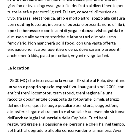
giardino estivo a ingresso gratuito dedicato al divertimento per
tutte le età e per tutti i gusti.
DJ set
,
concerti
di musica dal
vivo, tra
jazz
,
elettronica
,
afro
e molto altro; spazio alla
cultura
con
reading
letterari, incontri di
poesia
e presentazione di
libri
;
sport
e
benessere
con lezioni di
yoga
e
danza
;
visite
guidate
al museo e alle vetture storiche e
laboratori
di modellismo
ferroviario. Non mancherà poi il
food
, con una vasta offerta
enogastronomica per aperitivo e cena, dove saranno presenti
anche menù kids, piatti per celiaci, vegani e vegetariani.
La location
I 2500 MQ che interessano la venue di Estate al Polo, diventano
un vero e proprio spazio espositivo
. Inaugurato nel 2004, con
antichi treni, locomotori, tram storici, treni regionali e una
raccolta documentale composta da fotografie, cimeli, attrezzi
del mestiere, questo luogo peculiare per storia, suggestioni,
atmosfere, legate al trasporto e al sociale è un esempio virtuoso
dell’
archeologia industriale
della Capitale. Tutti beni
restaurati grazie alla passione del personale che li ha, nel tempo,
sottratti al degrado e all’oblio conservandone la memoria. Aver