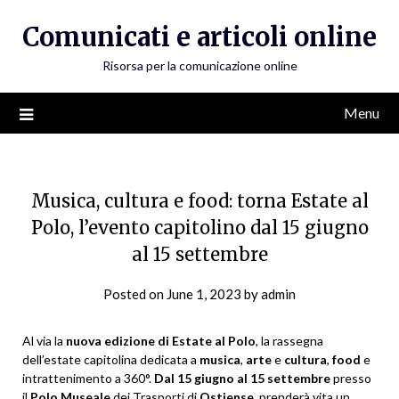
Skip
Comunicati e articoli online
to
content
Risorsa per la comunicazione online
Menu
Musica, cultura e food: torna Estate al
Polo, l’evento capitolino dal 15 giugno
al 15 settembre
Posted on
June 1, 2023
by
admin
Al via la
nuova edizione di Estate al Polo
, la rassegna
dell’estate capitolina dedicata a
musica
,
arte
e
cultura
,
food
e
intrattenimento a 360°.
Dal 15 giugno al 15 settembre
presso
il
Polo
Museale
dei Trasporti di
Ostiense
, prenderà vita un