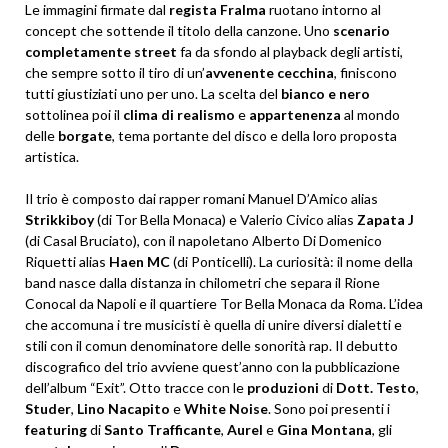
Le immagini firmate dal
regista Fralma
ruotano intorno al
concept che sottende il titolo della canzone. Uno
scenario
completamente street
fa da sfondo al playback degli artisti,
che sempre sotto il tiro di un’
avvenente cecchina
, finiscono
tutti giustiziati uno per uno. La scelta del
bianco e nero
sottolinea poi il
clima di realismo
e
appartenenza
al mondo
delle
borgate
, tema portante del disco e della loro proposta
artistica.
Il trio è composto dai rapper romani Manuel D’Amico alias
Strikkiboy
(di Tor Bella Monaca) e Valerio Civico alias
Zapata J
(di Casal Bruciato), con il napoletano Alberto Di Domenico
Riquetti alias
Haen MC
(di Ponticelli). La curiosità: il nome
della
band nasce dalla distanza in chilometri che separa il Rione
Conocal da Napoli e il quartiere Tor Bella Monaca da Roma. L’idea
che accomuna i tre musicisti è quella di unire diversi dialetti e
stili con il comun denominatore delle sonorità rap. Il debutto
discografico del trio avviene quest’anno con la pubblicazione
dell’album “Exit”. Otto tracce con le
produzioni
di
Dott. Testo
,
Studer
,
Lino
Nacapito
e
White
Noise
. Sono poi presenti i
featuring
di
Santo
Trafficante
,
Aurel
e
Gina
Montana
, gli