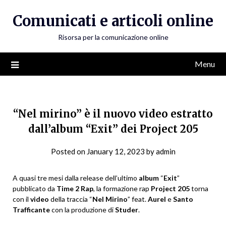
Skip
Comunicati e articoli online
to
content
Risorsa per la comunicazione online
Menu
“Nel mirino” è il nuovo video estratto
dall’album “Exit” dei Project 205
Posted on
January 12, 2023
by
admin
A quasi tre mesi dalla release dell’ultimo
album
“
Exit
”
pubblicato da
Time 2 Rap
, la formazione rap
Project
205
torna
con il
video
della traccia “
Nel Mirino
” feat.
Aurel
e
Santo
Trafficante
con la produzione di
Studer
.