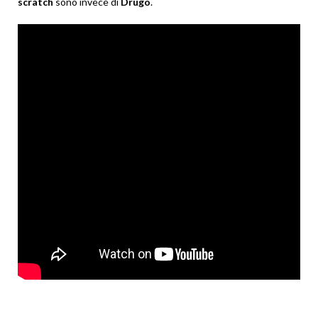
scratch
sono invece di
Drugo
.