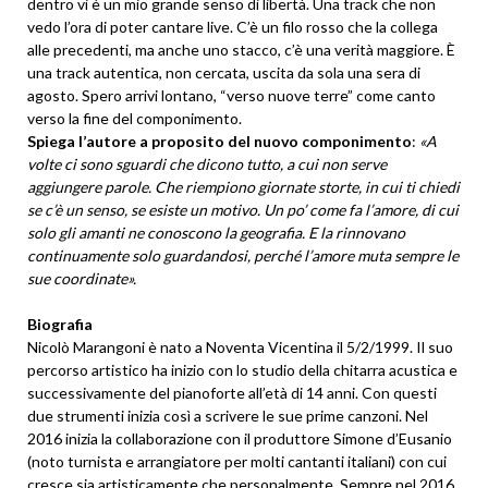
dentro vi è un mio grande senso di libertà. Una track che non
vedo l’ora di poter cantare live. C’è un filo rosso che la collega
alle precedenti, ma anche uno stacco, c’è una verità maggiore. È
una track autentica, non cercata, uscita da sola una sera di
agosto. Spero arrivi lontano, “verso nuove terre” come canto
verso la fine del componimento.
Spiega l’autore a proposito del nuovo componimento
:
«A
volte ci sono sguardi che dicono tutto, a cui non serve
aggiungere parole. Che riempiono giornate storte, in cui ti chiedi
se c’è un senso, se esiste un motivo. Un po’ come fa l’amore, di cui
solo gli amanti ne conoscono la geografia. E la rinnovano
continuamente solo guardandosi, perché l’amore muta sempre le
sue coordinate».
Biografia
Nicolò Marangoni è nato a Noventa Vicentina il 5/2/1999. Il suo
percorso artistico ha inizio con lo studio della chitarra acustica e
successivamente del pianoforte all’età di 14 anni. Con questi
due strumenti inizia così a scrivere le sue prime canzoni. Nel
2016 inizia la collaborazione con il produttore Simone d’Eusanio
(noto turnista e arrangiatore per molti cantanti italiani) con cui
cresce sia artisticamente che personalmente. Sempre nel 2016