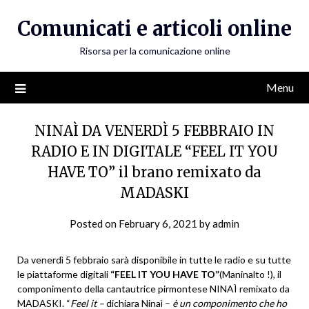
Skip
Comunicati e articoli online
to
content
Risorsa per la comunicazione online
Menu
NINAÌ DA VENERDÌ 5 FEBBRAIO IN
RADIO E IN DIGITALE “FEEL IT YOU
HAVE TO” il brano remixato da
MADASKI
Posted on
February 6, 2021
by
admin
Da venerdì 5 febbraio sarà disponibile in tutte le radio e su tutte
le piattaforme digitali
“FEEL IT YOU HAVE TO”
(Maninalto !), il
componimento della cantautrice pirmontese NINAÌ remixato da
MADASKI. “
Feel it –
dichiara Ninaì –
è un componimento che ho