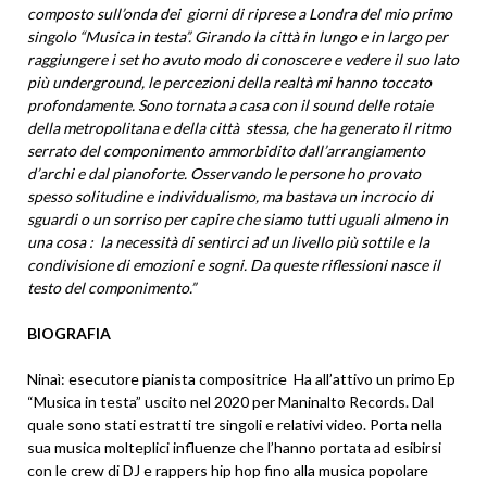
composto sull’onda dei giorni di riprese a Londra del mio primo
singolo “Musica in testa”. Girando la città in lungo e in largo per
raggiungere i set ho avuto modo di conoscere e vedere il suo lato
più underground, le percezioni della realtà mi hanno toccato
profondamente. Sono tornata a casa con il sound delle rotaie
della metropolitana e della città stessa, che ha generato il ritmo
serrato del componimento ammorbidito dall’arrangiamento
d’archi e dal pianoforte. Osservando le persone ho provato
spesso solitudine e individualismo, ma bastava un incrocio di
sguardi o un sorriso per capire che siamo tutti uguali almeno in
una cosa : la necessità di sentirci ad un livello più sottile e la
condivisione di emozioni e sogni. Da queste riflessioni nasce il
testo del componimento.”
BIOGRAFIA
Ninaì: esecutore pianista compositrice Ha all’attivo un primo Ep
“Musica in testa” uscito nel 2020 per Maninalto Records. Dal
quale sono stati estratti tre singoli e relativi video. Porta nella
sua musica molteplici influenze che l’hanno portata ad esibirsi
con le crew di DJ e rappers hip hop fino alla musica popolare