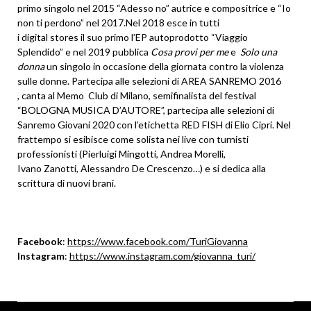
primo singolo nel 2015 “Adesso no” autrice e compositrice e “Io
non ti perdono” nel 2017.Nel 2018 esce in tutti
i digital stores il suo primo l’EP autoprodotto “Viaggio
Splendido” e nel 2019 pubblica
Cosa provi per me
e
Solo una
donna
un singolo in occasione della giornata contro la violenza
sulle donne. Partecipa alle selezioni di AREA SANREMO 2016
, canta al Memo Club di Milano, semifinalista del festival
“BOLOGNA MUSICA D’AUTORE”, partecipa alle selezioni di
Sanremo Giovani 2020 con l’etichetta RED FISH di Elio Cipri. Nel
frattempo si esibisce come solista nei live con turnisti
professionisti (Pierluigi Mingotti, Andrea Morelli,
Ivano Zanotti, Alessandro De Crescenzo…) e si dedica alla
scrittura di nuovi brani.
Facebook
:
https://www.facebook.com/TuriGiovanna
Instagram
:
https://www.instagram.com/giovanna_turi/