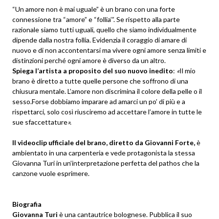
“Un amore non è mai uguale” è un brano con una forte
connessione tra “amore” e “follia’”. Se rispetto alla parte
razionale siamo tutti uguali, quello che siamo individualmente
dipende dalla nostra follia. Evidenzia il coraggio di amare di
nuovo e di non accontentarsi ma vivere ogni amore senza limiti e
distinzioni perché ogni amore è diverso da un altro.
Spiega l’artista a proposito del suo nuovo inedito
:
«
Il mio
brano è diretto a tutte quelle persone che soffrono di una
chiusura mentale. L’amore non discrimina il colore della pelle o il
sesso.Forse dobbiamo imparare ad amarci un po’ di più e a
rispettarci, solo così riusciremo ad accettare l’amore in tutte le
sue sfaccettature
».
Il videoclip ufficiale del brano, diretto da Giovanni Forte,
è
ambientato in una carpenteria e vede protagonista la stessa
Giovanna Turi in un’interpretazione perfetta del pathos che la
canzone vuole esprimere.
Biografia
Giovanna Turi
è una cantautrice bolognese. Pubblica il suo