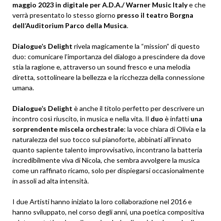
maggio 2023 in digitale per A.D.A./ Warner Music Italy
e che
verrà presentato lo stesso giorno
presso il teatro Borgna
dell’Auditorium Parco della Musica
.
Dialogue’s Delight
rivela magicamente la “mission” di questo
duo: comunicare l’importanza del dialogo a prescindere da dove
stia la ragione e, attraverso un sound fresco e una melodia
diretta, sottolineare la bellezza e la ricchezza della connessione
umana.
Dialogue’s Delight
è anche il titolo perfetto per descrivere un
incontro così riuscito, in musica e nella vita. Il
duo
è infatti
una
sorprendente miscela orchestrale
: la voce chiara di Olivia e la
naturalezza del suo tocco sul pianoforte, abbinati all’innato
quanto sapiente talento improvvisativo, incontrano la batteria
incredibilmente viva di Nicola, che sembra avvolgere la musica
come un raffinato ricamo, solo per dispiegarsi occasionalmente
in assoli ad alta intensità.
I due Artisti hanno iniziato la loro collaborazione nel 2016 e
hanno sviluppato, nel corso degli anni, una poetica compositiva