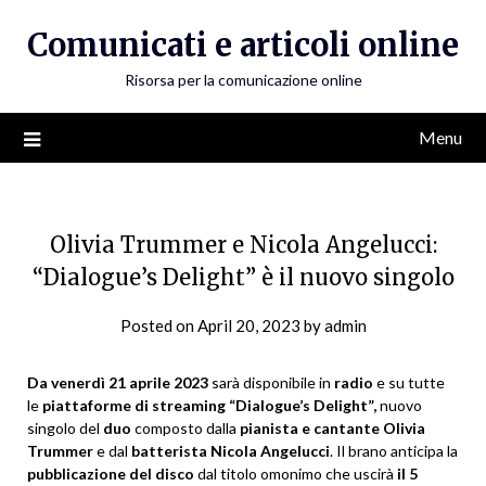
Skip
Comunicati e articoli online
to
content
Risorsa per la comunicazione online
Menu
Olivia Trummer e Nicola Angelucci:
“Dialogue’s Delight” è il nuovo singolo
Posted on
April 20, 2023
by
admin
Da venerdì 21 aprile 2023
sarà disponibile in
radio
e su tutte
le
piattaforme di streaming
“Dialogue’s Delight”,
nuovo
singolo del
duo
composto dalla
pianista e cantante
Olivia
Trummer
e dal
batterista Nicola Angelucci
. Il brano anticipa la
pubblicazione del disco
dal titolo omonimo che uscirà
il 5