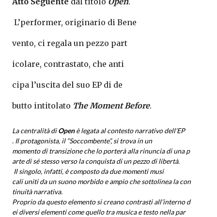
Atto Seguente
dal titolo
Open
.
L’performer, originario di Bene
vento, ci regala un pezzo part
icolare, contrastato, che anti
cipa l’uscita del suo EP di de
butto intitolato
The Moment Be
fore
.
La centralità di
Open
è legata
al contesto narrativo dell’EP
. Il protagonista, il “Soccombente”, si trova in un
momento di transizione che lo
porterà alla rinuncia di una p
arte di sé stesso verso la con
quista di un pezzo di libertà.
Il singolo, infatti, è composto da due momenti musi
cali uniti da un suono morbido
e ampio che sottolinea la con
tinuità narrativa.
Proprio da questo elemento si
creano contrasti all’interno d
ei diversi elementi come quell
o tra musica e testo nella par