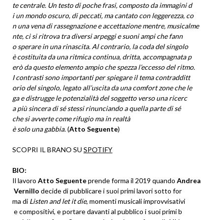
te centrale. Un testo di poche
frasi, composto da immagini d
i un mondo oscuro, di peccati,
ma cantato con leggerezza, co
n una vena di rassegnazione e
accettazione mentre, musicalme
nte, ci si ritrova tra diversi
arpeggi e suoni ampi che fann
o sperare in una rinascita. Al
contrario, la coda del singolo
è costituita da una ritmica co
ntinua, dritta, accompagnata p
erò da questo elemento ampio c
he spezza l’eccesso del ritmo.
I contrasti sono importanti pe
r spiegare il tema contradditt
orio del singolo, legato all’usc
ita da una comfort zone che le
ga e distrugge le potenzialità
del soggetto verso una ricerc
a più sincera di sé stessi rin
unciando a quella parte di sé
che si avverte come rifugio ma
in realtà
è solo una gabbia.
(
Atto Segue
nte
)
SCOPRI IL BRANO SU
SPOTIFY
BIO:
Il lavoro
Atto Seguente
pren
de forma il 2019 quando
Andrea
Vernillo
decide di pubblicare
i suoi primi lavori sotto for
ma di
Listen and let it die
, m
omenti musicali improvvisativi
e compositivi, e portare dava
nti al pubblico i suoi primi b