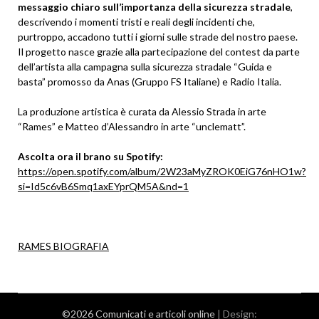
messaggio chiaro sull’importanza della sicurezza stradale
,
descrivendo i momenti tristi e reali degli incidenti che,
purtroppo, accadono tutti i giorni sulle strade del nostro paese.
Il progetto nasce grazie alla partecipazione del contest da parte
dell’artista alla campagna sulla sicurezza stradale “Guida e
basta” promosso da Anas (Gruppo FS Italiane) e Radio Italia.
La produzione artistica è curata da Alessio Strada in arte
“Rames” e Matteo d’Alessandro in arte “unclematt”.
Ascolta ora il brano su Spotify:
https://open.spotify.com/album/2W23aMyZROK0EiG76nHO1w?
si=Id5c6vB6Smq1axEYprQM5A&nd=1
RAMES BIOGRAFIA
©2026 Comunicati e articoli online
| Design: