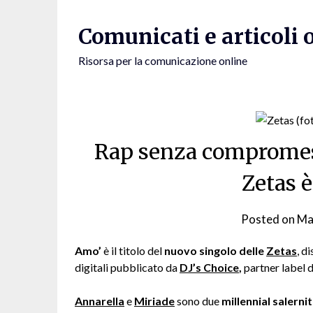
Skip
to
Comunicati e articoli 
content
Risorsa per la comunicazione online
Rap senza compromess
Zetas 
Posted on
Ma
Amo’
è il titolo del
nuovo singolo delle
Zetas
, d
digitali pubblicato da
DJ’s Choice
,
partner label 
Annarella
e
Miriade
sono due
millennial salerni