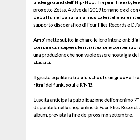
underground dell’Hip-Hop
. Tra
jam
,
freestyle
e
progetto Zetas. Attive dal 2019 tornano oggi con q
debutto nel panorama musicale italiano e inte
supporto discografico di Four Flies Records e DJ’s
Amo’
mette subito in chiaro le loro intenzioni:
dia
con una consapevole rivisitazione contempo
una produzione che non vuole essere nostalgia d
classici
.
Il giusto equilibrio tra
old school
e un
groove fre
ritmi
del
funk
,
soul
e
R’N’B
.
L’uscita anticipa la pubblicazione dell’omonimo 7’’
disponibile nello shop online di Four Flies Records
album, prevista la fine del prossimo settembre.