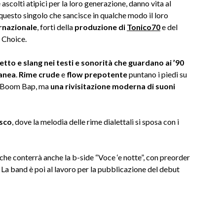
 ascolti atipici per la loro generazione, danno vita al
uesto singolo che sancisce in qualche modo il loro
rnazionale
, forti della
produzione di
Tonico70
e del
 Choice.
letto e slang nei testi e sonorità che guardano ai ’90
ranea
.
Rime
crude
e
flow
prepotente
puntano i piedi su
el Boom Bap, ma
una rivisitazione moderna di suoni
sco
, dove la melodia delle rime dialettali si sposa con i
 che conterrà anche la b-side “Voce ‘e notte”, con preorder
. La band è poi al lavoro per la pubblicazione del debut