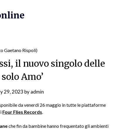
online
i, il nuovo singolo delle
è solo Amo’
y 29, 2023
by
admin
isponibile da venerdì 26 maggio in tutte le piattaforme
di
Four Flies Records
.
tane
che fin da bambine hanno frequentato gli ambienti