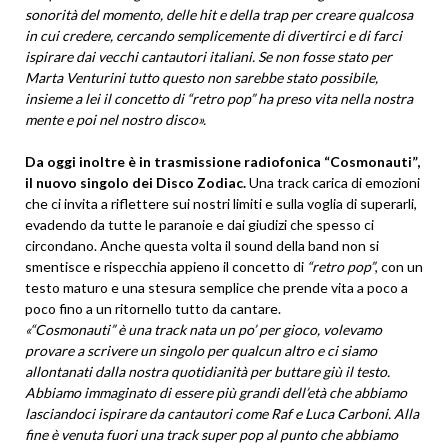
sonorità del momento, delle hit e della trap per creare qualcosa
in cui credere, cercando semplicemente di divertirci e di farci
ispirare dai vecchi cantautori italiani. Se non fosse stato per
Marta Venturini tutto questo non sarebbe stato possibile,
insieme a lei il concetto di “retro pop” ha preso vita nella nostra
mente e poi nel nostro disco
».
Da oggi inoltre è in trasmissione radiofonica “Cosmonauti”,
il nuovo singolo dei Disco Zodiac.
Una track carica di emozioni
che ci invita a riflettere sui nostri limiti e sulla voglia di superarli,
evadendo da tutte le paranoie e dai giudizi che spesso ci
circondano. Anche questa volta il sound della band non si
smentisce e rispecchia appieno il concetto di
“retro pop”
, con un
testo maturo e una stesura semplice che prende vita a poco a
poco fino a un ritornello tutto da cantare.
«“Cosmonauti” è una track nata un po’ per gioco, volevamo
provare a scrivere un singolo per qualcun altro e ci siamo
allontanati dalla nostra quotidianità per buttare giù il testo.
Abbiamo
immaginato di essere più grandi dell’età che abbiamo
lasciandoci ispirare da cantautori come Raf e Luca Carboni.
Alla
fine è venuta fuori una track super pop al punto che abbiamo