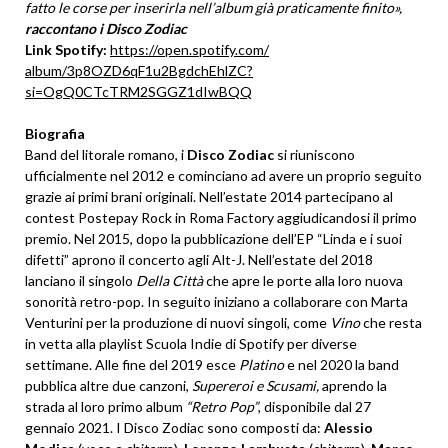
fatto le corse per inserirla nell’album già praticamente finito»,
raccontano i Disco Zodiac
Link Spotify:
https://open.spotify.com/
album/3p8OZD6qF1u2BgdchEhlZC?
si=OgQ0CTcTRM2SGGZ1dIwBQQ
Biografia
Band del litorale romano, i
Disco Zodiac
si riuniscono
ufficialmente nel 2012 e cominciano ad avere un proprio seguito
grazie ai primi brani originali.
Nell’estate 2014 partecipano al
contest Postepay Rock in Roma Factory aggiudicandosi il primo
premio. Nel 2015, dopo la pubblicazione dell’EP “Linda e i suoi
difetti” aprono il concerto agli Alt-J. Nell’estate del 2018
lanciano il singolo
Della Città
che apre le porte alla loro nuova
sonorità retro-pop. In seguito iniziano a collaborare con Marta
Venturini per la produzione di nuovi singoli, come
Vino
che resta
in vetta alla playlist Scuola Indie di Spotify per diverse
settimane.
Alle fine del 2019 esce
Platino
e nel 2020 la band
pubblica altre due canzoni,
Supereroi e Scusami,
aprendo la
strada al loro primo album
“Retro Pop”
, disponibile dal 27
gennaio 2021. I Disco Zodiac sono composti da:
Alessio