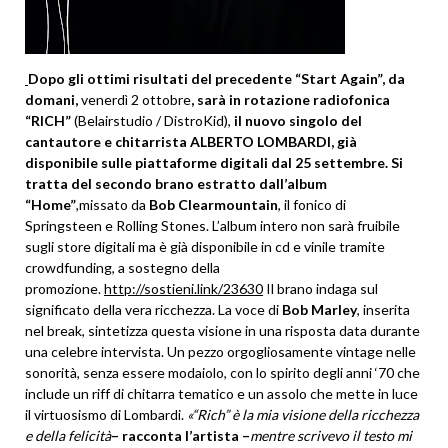
Dopo gli ottimi risultati del precedente “Start Again”, da
domani,
venerdì 2 ottobre
, sarà in rotazione radiofonica
“RICH”
(Belairstudio / DistroKid),
il nuovo singolo del
cantautore e chitarrista ALBERTO LOMBARDI, già
disponibile sulle piattaforme digitali dal 25 settembre. Si
tratta del secondo brano estratto dall’album
“Home”
,missato da
Bob Clearmountain
, il fonico di
Springsteen e Rolling Stones. L’album intero non sarà fruibile
sugli store digitali ma è già disponibile in cd e vinile tramite
crowdfunding, a sostegno della
promozione.
http://sostieni.link/23630
Il brano indaga sul
significato della vera ricchezza. La voce di
Bob Marley
, inserita
nel break, sintetizza questa visione in una risposta data durante
una celebre intervista. Un pezzo orgogliosamente vintage nelle
sonorità, senza essere modaiolo, con lo spirito degli anni ‘70 che
include un riff di chitarra tematico e un assolo che mette in luce
il virtuosismo di Lombardi.
«
“Rich” è la mia visione della ricchezza
e della felicità
– racconta l’artista –
mentre scrivevo il testo mi