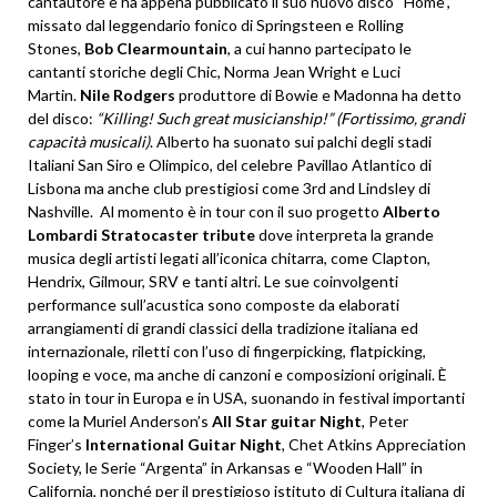
cantautore e ha appena pubblicato il suo nuovo disco “Home”,
missato dal leggendario fonico di Springsteen e Rolling
Stones,
Bob Clearmountain
, a cui hanno partecipato le
cantanti storiche degli Chic, Norma Jean Wright e Luci
Martin.
Nile Rodgers
produttore di Bowie e Madonna ha detto
del disco:
“Killing! Such great musicianship!” (Fortissimo, grandi
capacità musicali)
. Alberto ha suonato sui palchi degli stadi
Italiani San Siro e Olimpico, del celebre Pavillao Atlantico di
Lisbona ma anche club prestigiosi come 3rd and Lindsley di
Nashville. Al momento è in tour con il suo progetto
Alberto
Lombardi Stratocaster tribute
dove interpreta la grande
musica degli artisti legati all’iconica chitarra, come Clapton,
Hendrix, Gilmour, SRV e tanti altri. Le sue coinvolgenti
performance sull’acustica sono composte da elaborati
arrangiamenti di grandi classici della tradizione italiana ed
internazionale, riletti con l’uso di fingerpicking, flatpicking,
looping e voce, ma anche di canzoni e composizioni originali. È
stato in tour in Europa e in USA, suonando in festival importanti
come la Muriel Anderson’s
All Star guitar Night
, Peter
Finger’s
International Guitar Night
, Chet Atkins Appreciation
Society, le Serie “Argenta” in Arkansas e “Wooden Hall” in
California, nonché per il prestigioso istituto di Cultura italiana di