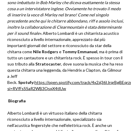
sono imbattuto in Bob Marley che diceva esattamente la stessa
cosa a un intervistatore inglese. Ovviamente ho trovato il modo
di inserire la voce di Marley nel brano! Come nel singolo
precedente anche qui le chitarre abbondano, riff e assolo inclusi,
inoltre la collaborazione di Clearmountain è stata determinante
per il sound finale
»
.
Alberto Lombardi è un chitarrista acustico
riconosciuto a livello internazionale, apprezzato dai più
importanti giornali del settore e riconosciuto da star della
chitarra come
Nile Rodgers
e
Tommy Emmanuel
, ma è prima di
tutto un cantautore e un chitarrista rock. È spesso in tour con il
suo tributo alla
Stratocaster
, dove suona la musica che ha reso
questa chitarra una leggenda, da Hendrix a Clapton, da Gilmour
a Jeff
Beck.
Spotufy:
https://open.spotify.com/track/4x2zj36IJrqrBgBEqrz
si=RVfFsSSaR2WB3QsqX4tlUw
Biografia
Alberto Lombardi è un virtuoso italiano della chitarra
riconosciuto a livello internazionale, specializzato sia
nell’acustica fingerstyle che nell’elettrica rock. È anche un