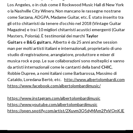
Los Angeles, o in club come il Rockwood Music Hall di New York
o la Nashville City Winery. Non mancano le rassegne nostrane
come Sarzana, ADGPA, Madame Guitar, etc. È stato inserito tra
gli otto chitarristi da tenere d’occhio nel 2018 (Vintage Guitar
Magazine) e tra i 10 migliori chitarristi acustici emergenti (Guitar
Masters, Polonia). È testimonial dei marchi
Taylor
Guitars
e
B&G guitars.
Alberto è da 25 anni anche session
man per molti artisti italiani e internazionali, proprietario di uno
studio di registrazione, arrangiatore, produttore e mixer di
musica rock e pop. Le sue collaborazioni sono molteplici e vanno
da artisti internazionali come le cantanti della band
CHIC
,
Robbie Dupree, a nomi italiani come Barbarossa, Massimo di
Cataldo, Loredana Bertè, etc.
http://www.albertolombardi.com
https://www.facebook.com/albertolombardimusic/
https://www.instagram.com/albertolombardimusic
https://www.youtube.com/albertolombardimusic
https://open.spotify.com/artist/2Xuvm3Q5dyMAm2PpVQnKJE