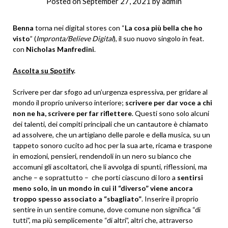
Posted on
September 27, 2021
by
admin
Benna
torna nei digital stores con “
La cosa più bella che ho
visto
” (
Impronta/Believe Digital
), il suo nuovo singolo in feat.
con
Nicholas Manfredini
.
Ascolta su Spotify
.
Scrivere per dar sfogo ad un’urgenza espressiva, per gridare al
mondo il proprio universo interiore;
scrivere per dar voce a chi
non ne ha, scrivere per far riflettere
. Questi sono solo alcuni
dei talenti, dei compiti principali che un cantautore è chiamato
ad assolvere, che un artigiano delle parole e della musica, su un
tappeto sonoro cucito ad hoc per la sua arte, ricama e traspone
in emozioni, pensieri, rendendoli in un nero su bianco che
accomuni gli ascoltatori, che li avvolga di spunti, riflessioni, ma
anche – e soprattutto – che porti ciascuno di loro a
sentirsi
meno solo
,
in un mondo in cui il “diverso” viene ancora
troppo spesso associato a “sbagliato”
. Inserire il proprio
sentire in un sentire comune, dove comune non significa “di
tutti”, ma più semplicemente “di altri”, altri che, attraverso