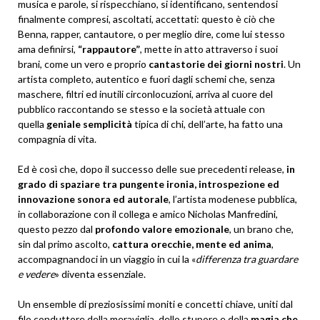
musica e parole, si rispecchiano, si identificano, sentendosi
finalmente compresi, ascoltati, accettati: questo è ciò che
Benna, rapper, cantautore, o per meglio dire, come lui stesso
ama definirsi,
“rappautore”
, mette in atto attraverso i suoi
brani, come un vero e proprio
cantastorie dei giorni nostri
. Un
artista completo, autentico e fuori dagli schemi che, senza
maschere, filtri ed inutili circonlocuzioni, arriva al cuore del
pubblico raccontando se stesso e la società attuale con
quella
geniale semplicità
tipica di chi, dell’arte, ha fatto una
compagnia di vita.
Ed è così che, dopo il successo delle sue precedenti release,
in
grado di spaziare tra pungente ironia, introspezione ed
innovazione sonora ed autorale
, l’artista modenese pubblica,
in collaborazione con il collega e amico Nicholas Manfredini,
questo pezzo dal
profondo valore emozionale
, un brano che,
sin dal primo ascolto,
cattura orecchie, mente ed anima
,
accompagnandoci in un viaggio in cui la «
differenza tra guardare
e vedere
» diventa essenziale.
Un ensemble di preziosissimi moniti e concetti chiave, uniti dal
filo conduttore della meraviglia, dello stupore e della
magia che