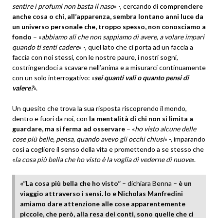
sentire i profumi non basta il naso
» -, cercando di
comprendere
anche cosa o chi, all’apparenza, sembra lontano anni luce da
un universo personale che, troppo spesso, non conosciamo a
fondo
– «
abbiamo ali che non sappiamo di avere, a volare impari
quando ti senti cadere
» -, quel lato che ci porta ad un faccia a
faccia con noi stessi, con le nostre paure, i nostri sogni,
costringendoci a scavare nell’anima e a misurarci continuamente
con un solo interrogativo: «
sei quanti vali o quanto pensi di
valere?
».
Un quesito che trova la sua risposta riscoprendo il mondo,
dentro e fuori da noi, con
la mentalità di chi non si limita a
guardare, ma si ferma ad osservare
– «
ho visto alcune delle
cose più belle, pensa, quando avevo gli occhi chiusi
» -, imparando
così a cogliere il senso della vita e promettendo a se stesso che
«
la cosa più bella che ho visto è la voglia di vederne di nuove
».
«”La cosa più bella che ho visto”
– dichiara Benna –
è un
viaggio attraverso i sensi. Io e Nicholas Manfredini
amiamo dare attenzione alle cose apparentemente
piccole, che però, alla resa dei conti, sono quelle che ci