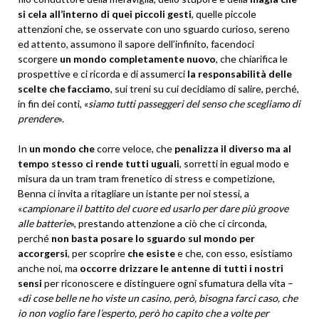
si cela all’interno di quei piccoli gesti
, quelle piccole
attenzioni che, se osservate con uno sguardo curioso, sereno
ed attento, assumono il sapore dell’infinito, facendoci
scorgere
un mondo completamente nuovo
, che chiarifica le
prospettive e ci ricorda e di assumerci
la responsabilità delle
scelte che facciamo
, sui treni su cui decidiamo di salire, perché,
in fin dei conti, «
siamo tutti passeggeri del senso che scegliamo di
prendere
».
In
un mondo che
corre veloce, che
penalizza il diverso ma al
tempo stesso ci rende tutti uguali
, sorretti in egual modo e
misura da un tram tram frenetico di stress e competizione,
Benna ci invita a ritagliare un istante per noi stessi, a
«
campionare il battito del cuore ed usarlo per dare più groove
alle batterie
», prestando attenzione a ciò che ci circonda,
perché
non basta posare lo sguardo sul mondo per
accorgersi
, per scoprire
che esiste
e che, con esso, esistiamo
anche noi, ma
occorre drizzare le antenne di tutti i nostri
sensi
per riconoscere e distinguere ogni sfumatura della vita –
«
di cose belle ne ho viste un casino, però, bisogna farci caso, che
io non voglio fare l’esperto, però ho capito che a volte per