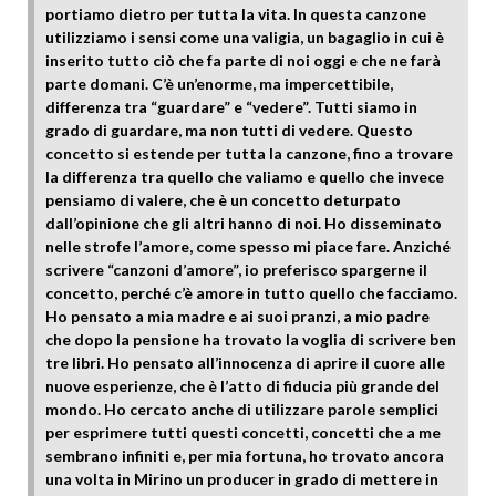
portiamo dietro per tutta la vita. In questa canzone
utilizziamo i sensi come una valigia, un bagaglio in cui è
inserito tutto ciò che fa parte di noi oggi e che ne farà
parte domani. C’è un’enorme, ma impercettibile,
differenza tra “guardare” e “vedere”. Tutti siamo in
grado di guardare, ma non tutti di vedere. Questo
concetto si estende per tutta la canzone, fino a trovare
la differenza tra quello che valiamo e quello che invece
pensiamo di valere, che è un concetto deturpato
dall’opinione che gli altri hanno di noi. Ho disseminato
nelle strofe l’amore, come spesso mi piace fare. Anziché
scrivere “canzoni d’amore”, io preferisco spargerne il
concetto, perché c’è amore in tutto quello che facciamo.
Ho pensato a mia madre e ai suoi pranzi, a mio padre
che dopo la pensione ha trovato la voglia di scrivere ben
tre libri. Ho pensato all’innocenza di aprire il cuore alle
nuove esperienze, che è l’atto di fiducia più grande del
mondo. Ho cercato anche di utilizzare parole semplici
per esprimere tutti questi concetti, concetti che a me
sembrano infiniti e, per mia fortuna, ho trovato ancora
una volta in Mirino un producer in grado di mettere in