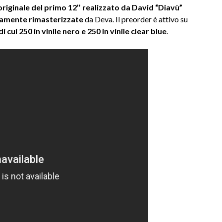
riginale del primo 12’’ realizzato da David “Diavù”
amente rimasterizzate
da Deva. Il preorder è attivo su
i cui 250 in vinile nero e 250 in vinile clear blue
.