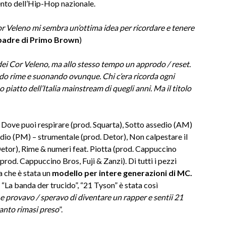
ento dell’Hip-Hop nazionale.
Cor Veleno mi sembra un’ottima idea per ricordare e tenere
padre di Primo Brown
)
 dei Cor Veleno, ma allo stesso tempo un approdo / reset.
endo rime e suonando ovunque. Chi c’era ricorda ogni
piatto dell’Italia mainstream di quegli anni. Ma il titolo
Dove puoi respirare (prod. Squarta), Sotto assedio (AM)
edio (PM) – strumentale (prod. Detor), Non calpestare il
Detor), Rime & numeri feat. Piotta (prod. Cappuccino
prod. Cappuccino Bros, Fuji & Zanzi). Di tutti i pezzi
la che è stata un
modello per intere generazioni di MC.
“La banda der trucido”, “21 Tyson” è stata così
 e provavo / speravo di diventare un rapper e sentii 21
uanto rimasi preso
”.