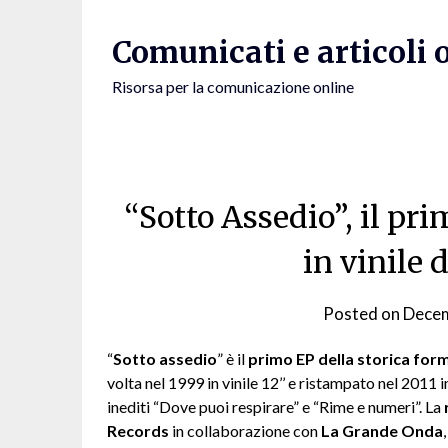
Skip
to
Comunicati e articoli 
content
Risorsa per la comunicazione online
“Sotto Assedio”, il pr
in vinile 
Posted on
Decem
“
Sotto assedio
” è il
primo EP della storica fo
volta nel 1999 in vinile 12’’ e ristampato nel 2011 
inediti “Dove puoi respirare” e “Rime e numeri”. La
Records
in collaborazione con
La Grande Onda