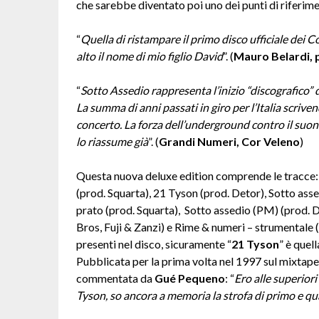
che sarebbe diventato poi uno dei punti di riferim
“
Quella di ristampare il primo disco ufficiale dei 
alto il nome di mio figlio David
”. (
Mauro Belardi, 
“
Sotto Assedio rappresenta l’inizio “discografico”
La summa di anni passati in giro per l’Italia scriv
concerto. La forza dell’underground contro il suono 
lo riassume già
”. (
Grandi Numeri, Cor Veleno
)
Questa nuova deluxe edition comprende le tracce: 
(prod. Squarta), 21 Tyson (prod. Detor), Sotto ass
prato (prod. Squarta), Sotto assedio (PM) (prod. 
Bros, Fuji & Zanzi) e Rime & numeri – strumentale (
presenti nel disco, sicuramente “
21 Tyson
” è quel
Pubblicata per la prima volta nel 1997 sul mixtape 
commentata da
Gué Pequeno
: “
Ero alle superiori
Tyson, so ancora a memoria la strofa di primo e q