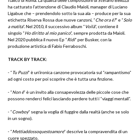
Italico di Roma. La qualità delle composizioni di Stefano Belluzzi
ha catturato l’attenzione di Claudio Maioli, manager di Luciano
Ligabue che – prendendolo sotto la sua ala – produce per la sua
etichetta Riserva Rossa due nuove canzoni, “
Che ora è?
” e “
Solo
a matita
”. Nel 2010, il successivo album “
Voilà
”, contiene il
singolo “
Ho diritto al mio panico
”, sempre prodotta da Maioli.
Nel 2020 pubblica il nuovo Ep “
Ridi
” per Busker, con la
produzione artistica di Fabio Ferraboschi.
TRACK BY TRACK
:
⁃ “
Tu Puzzi
” è un’ironica canzone provocatoria sul “rampantismo”
ad ogni costo per poi scoprire che è tutta una finzione.
⁃ “
Non è
” è un invito alla consapevolezza delle piccole cose che
possono renderci felici lasciando perdere tutti i “viaggi mentali”.
⁃ “
Cowboy
” segna la voglia di fuggire dalla realtà (anche se solo
in un sogno).
⁃ “
Mettiaddossoquestoamore
” descrive la compravendita di un
cuore spezzato.