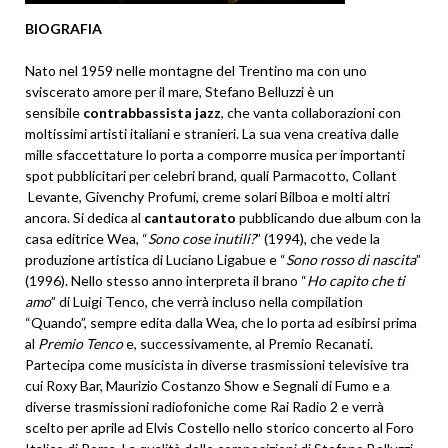
BIOGRAFIA
Nato nel 1959 nelle montagne del Trentino ma con uno
sviscerato amore per il mare, Stefano Belluzzi è un
sensibile
contrabbassista jazz
, che vanta collaborazioni con
moltissimi artisti italiani e stranieri. La sua vena creativa dalle
mille sfaccettature lo porta a comporre musica per importanti
spot pubblicitari per celebri brand, quali Parmacotto, Collant
Levante, Givenchy Profumi, creme solari Bilboa e molti altri
ancora. Si dedica al
cantautorato
pubblicando due album con la
casa editrice Wea, “
Sono cose inutili?
” (1994), che vede la
produzione artistica di Luciano Ligabue e “
Sono rosso di nascita
”
(1996). Nello stesso anno interpreta il brano “
Ho capito che ti
amo
” di Luigi Tenco, che verrà incluso nella compilation
“Quando”, sempre edita dalla Wea, che lo porta ad esibirsi prima
al
Premio Tenco
e, successivamente, al Premio Recanati.
Partecipa come musicista in diverse trasmissioni televisive tra
cui Roxy Bar, Maurizio Costanzo Show e Segnali di Fumo e a
diverse trasmissioni radiofoniche come Rai Radio 2 e verrà
scelto per aprile ad Elvis Costello nello storico concerto al Foro