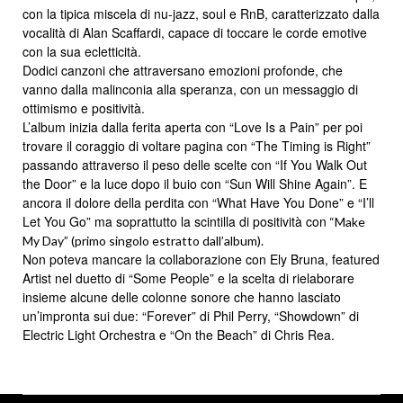
con la tipica miscela di nu-jazz, soul e RnB, caratterizzato dalla
vocalità di Alan Scaffardi, capace di toccare le corde emotive
con la sua ecletticità.
Dodici canzoni che attraversano emozioni profonde, che
vanno dalla malinconia alla speranza, con un messaggio di
ottimismo e positività.
L’album inizia dalla ferita aperta con “Love Is a Pain” per poi
trovare il coraggio di voltare pagina con “The Timing is Right”
passando attraverso il peso delle scelte con “If You Walk Out
the Door” e la luce dopo il buio con “Sun Will Shine Again”. E
ancora il dolore della perdita con “What Have You Done” e “I’ll
Let You Go” ma soprattutto la scintilla di positività con
“Make
My Day” (primo singolo estratto dall’album).
Non poteva mancare la collaborazione con Ely Bruna, featured
Artist nel duetto di “Some People” e la scelta di rielaborare
insieme alcune delle colonne sonore che hanno lasciato
un’impronta sui due: “Forever” di Phil Perry, “Showdown” di
Electric Light Orchestra e “On the Beach” di Chris Rea.