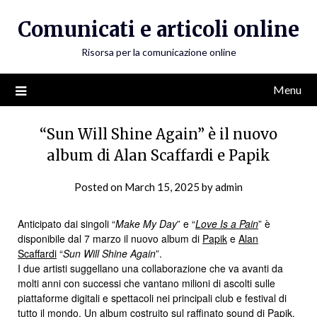
Skip
Comunicati e articoli online
to
content
Risorsa per la comunicazione online
Menu
“Sun Will Shine Again” è il nuovo
album di Alan Scaffardi e Papik
Posted on
March 15, 2025
by
admin
Anticipato dai singoli “
Make My Day
” e “
Love Is a Pain
” è
disponibile dal 7 marzo il nuovo album di
Papik
e
Alan
Scaffardi
“
Sun Will Shine Again
”.
I due artisti suggellano una collaborazione che va avanti da
molti anni con successi che vantano milioni di ascolti sulle
piattaforme digitali e spettacoli nei principali club e festival di
tutto il mondo. Un album costruito sul raffinato sound di Papik,