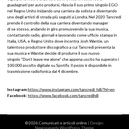
guadagnati per auto prodursi, rilascia il suo primo singolo EGO
nel Regno Unito iniziando una carriera da solista e diventando
uno degli artisti di strada più seguiti a Londra. Nel 2020 Tancredi
prende il controllo della sua carriera diventando manager
di se stesso, andando in giro promuovendo la sua musica,
contattando radio, giornali e lavorando come ufficio stampa in
Italia, USA, e Regno Unito dove incontra Josh Wantie, un
talentoso produttore discografico a cui Tancredi presenta la
sua musica e Wantie decide di produrre il suo nuovo
singolo “Don’t leave me alone” che appena uscito ha superato i
100.000 ascolto digitale su Spotify. Il pezzo è disponibile in
trasmissione radiofonica dal 4 dicembre.
Instagram
:
https://www.instagram.com/tancredi_hill/?hl=en
Facebook
:
https://www.facebook.com/tancredihill
©2026 Comunicati e articoli online
| Design:
Newspaperly WordPress Theme