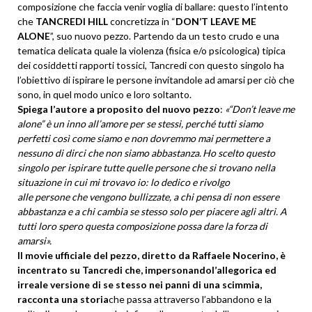
composizione che faccia venir voglia di ballare: questo l’intento
che
TANCREDI HILL
concretizza in “
DON’T LEAVE ME
ALONE
”, suo nuovo pezzo. Partendo da un testo crudo e una
tematica delicata quale la violenza (fisica e/o psicologica) tipica
dei cosiddetti rapporti tossici, Tancredi con questo singolo ha
l’obiettivo di ispirare le persone invitandole ad amarsi per ciò che
sono, in quel modo unico e loro soltanto.
Spiega l’autore a proposito del nuovo pezzo
:
«“Don’t
leave me
alone” è un inno all’amore per se stessi, perché tutti siamo
perfetti così come siamo e non dovremmo mai permettere a
nessuno di dirci che non siamo abbastanza.
Ho scelto questo
singolo per ispirare tutte quelle persone che si trovano nella
situazione in cui mi trovavo io: lo dedico e rivolgo
alle persone che vengono bullizzate, a chi pensa di non essere
abbastanza e a chi cambia se stesso solo per piacere agli altri. A
tutti loro spero questa composizione possa dare la forza di
amarsi».
Il movie ufficiale del pezzo, diretto da Raffaele Nocerino, è
incentrato su Tancredi che, impersonandol’allegorica ed
irreale versione di se stesso nei panni di una scimmia,
racconta una storia
che passa attraverso l’abbandono e la