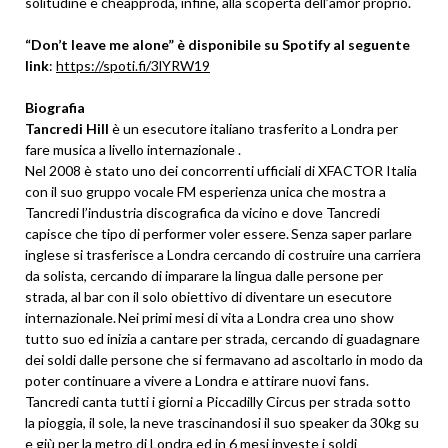
solitudine e cheapproda, infine, alla scoperta dell’amor proprio.
“Don’t leave me alone” è disponibile su Spotify al seguente
link
:
https://spoti.fi/3lYRW19
Biografia
Tancredi Hill
è un esecutore italiano trasferito a Londra per
fare musica a livello internazionale .
Nel 2008 è stato uno dei concorrenti ufficiali di XFACTOR Italia
con il suo gruppo vocale FM esperienza unica che mostra a
Tancredi l’industria discografica da vicino e dove Tancredi
capisce che tipo di performer voler essere. Senza saper parlare
inglese si trasferisce a Londra cercando di costruire una carriera
da solista, cercando di imparare la lingua dalle persone per
strada, al bar con il solo obiettivo di diventare un esecutore
internazionale. Nei primi mesi di vita a Londra crea uno show
tutto suo ed inizia a cantare per strada, cercando di guadagnare
dei soldi dalle persone che si fermavano ad ascoltarlo in modo da
poter continuare a vivere a Londra e attirare nuovi fans.
Tancredi canta tutti i giorni a Piccadilly Circus per strada sotto
la pioggia, il sole, la neve trascinandosi il suo speaker da 30kg su
e giù per la metro di Londra ed in 6 mesi investe i soldi