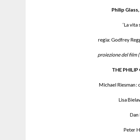
Philip Glas
‘La vita
regia: Godfrey Regg
proiezione del film 
THE PHILI
Michael Riesman : d
Lisa Biela
Dan 
Peter H