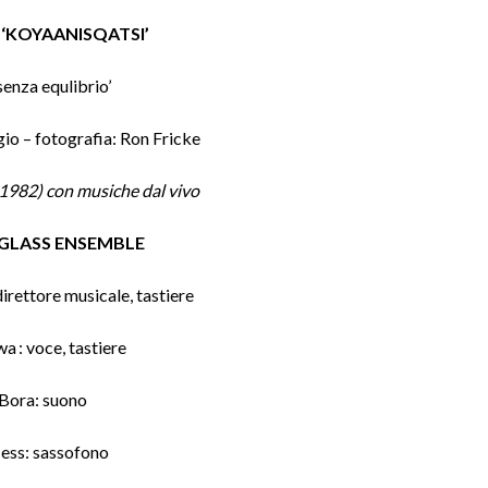
s, ‘KOYAANISQATSI’
 senza equlibrio’
io – fotografia: Ron Fricke
(1982) con musiche dal vivo
P GLASS ENSEMBLE
irettore musicale, tastiere
wa : voce, tastiere
Bora: suono
ess: sassofono