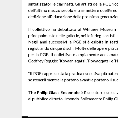
sintetizzatori e clarinetti. Gli artisti della PGE r
dell’ultimo mezzo secolo e trasmettere quell’eredi
dedizione all’educazione della prossima generazion
Il collettivo ha debuttato al Whitney Museum 
principalmente nelle gallerie, nei loft degli artisti
Negli anni successivi la PGE si è esibita in fest
registrando cinque dischi. Molte delle opere più 
per la PGE. Il collettivo è ampiamente acclamato 
Godfrey Reggio: ‘Koyaanisqatsi’, ‘Powaqqatsi’ e ‘
“Il PGE rappresenta la pratica esecutiva più auten
sostenerli mentre la portano avanti e portano il suo
The Philip Glass Ensemble
è l’esecutore esclusi
al pubblico di tutto il mondo. Solitamente Philip