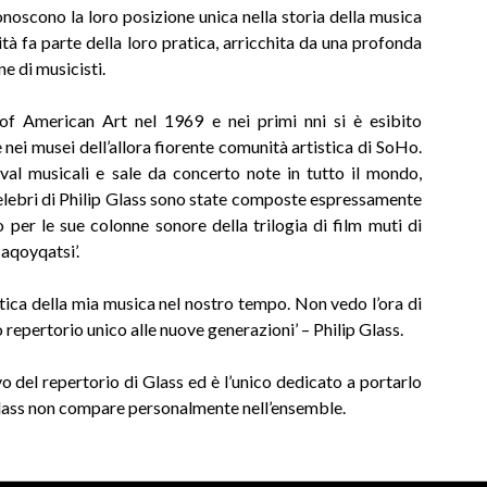
iconoscono la loro posizione unica nella storia della musica
tà fa parte della loro pratica, arricchita da una profonda
e di musicisti.
of American Art nel 1969 e nei primi nni si è esibito
 e nei musei dell’allora fiorente comunità artistica di SoHo.
ival musicali e sale da concerto note in tutto il mondo,
celebri di Philip Glass sono state composte espressamente
per le sue colonne sonore della trilogia di film muti di
Naqoyqatsi’.
tica della mia musica nel nostro tempo. Non vedo l’ora di
 repertorio unico alle nuove generazioni’ – Philip Glass.
vo del repertorio di Glass ed è l’unico dedicato a portarlo
 Glass non compare personalmente nell’ensemble.