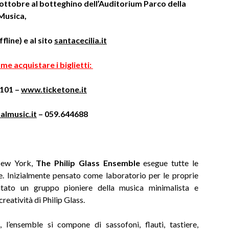
 ottobre al botteghino dell’Auditorium Parco della
Musica,
fline) e al sito
santacecilia.it
me acquistare i biglietti:
.101 –
www.ticketone.it
almusic.it
– 059.644688
 New York,
The Philip Glass Ensemble
esegue tutte le
e. Inizialmente pensato come laboratorio per le proprie
entato un gruppo pioniere della musica minimalista e
creatività di Philip Glass.
 l’ensemble si compone di sassofoni, flauti, tastiere,