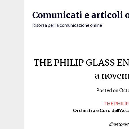
Skip
to
Comunicati e articoli 
content
Risorsa per la comunicazione online
THE PHILIP GLASS EN
a novem
Posted on
Octo
THE PHILI
Orchestra e Coro dell’Acc
direttore