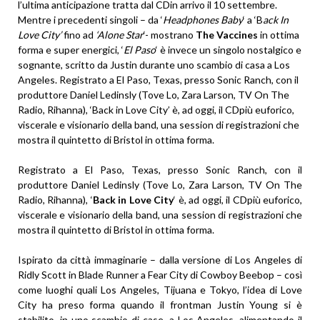
l’ultima anticipazione tratta dal CDin arrivo il 10 settembre.
Mentre i precedenti singoli – da ‘
Headphones Baby
‘ a ‘B
ack In
Love City’
fino ad
‘Alone Star
‘- mostrano
The Vaccines
in ottima
forma e super energici, ‘
El Paso
‘ è invece un singolo nostalgico e
sognante, scritto da Justin durante uno scambio di casa a Los
Angeles.
Registrato a El Paso, Texas, presso Sonic Ranch, con il
produttore Daniel Ledinsly (Tove Lo, Zara Larson, TV On The
Radio, Rihanna), ‘Back in Love City’ è, ad oggi, il CDpiù euforico,
viscerale e visionario della band, una session di registrazioni che
mostra il quintetto di Bristol in ottima forma.
Registrato a El Paso, Texas, presso Sonic Ranch, con il
produttore Daniel Ledinsly (Tove Lo, Zara Larson, TV On The
Radio, Rihanna), ‘
Back in Love City
‘ è, ad oggi, il CDpiù euforico,
viscerale e visionario della band, una session di registrazioni che
mostra il quintetto di Bristol in ottima forma.
Ispirato da città immaginarie – dalla versione di Los Angeles di
Ridly Scott in Blade Runner a Fear City di Cowboy Beebop – così
come luoghi quali Los Angeles, Tijuana e Tokyo, l’idea di Love
City ha preso forma quando il frontman Justin Young si è
stabilito, in uno scambio di case, a Los Angeles, alimentando il