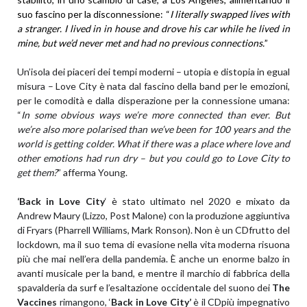
suo fascino per la disconnessione:
“
I literally swapped lives with
a stranger. I lived in in house and drove his car while he lived in
mine, but we’d never met and had no previous connections.
”
Un’isola dei piaceri dei tempi moderni – utopia e distopia in egual
misura – Love City è nata dal fascino della band per le emozioni,
per le comodità e dalla disperazione per la connessione umana:
“
In some obvious ways we’re more connected than ever. But
we’re also more polarised than we’ve been for 100 years and the
world is getting colder. What if there was a place where love and
other emotions had run dry – but you could go to Love City to
get them?
” afferma Young.
‘Back in Love City
‘ è stato ultimato nel 2020 e mixato da
Andrew Maury (Lizzo, Post Malone) con la produzione aggiuntiva
di Fryars (Pharrell Williams, Mark Ronson). Non è un CDfrutto del
lockdown, ma il suo tema di evasione nella vita moderna risuona
più che mai nell’era della pandemia. È anche un enorme balzo in
avanti musicale per la band, e mentre il marchio di fabbrica della
spavalderia da surf e l’esaltazione occidentale del suono dei
The
Vaccines
rimangono, ‘
Back in Love City’
è il CDpiù impegnativo