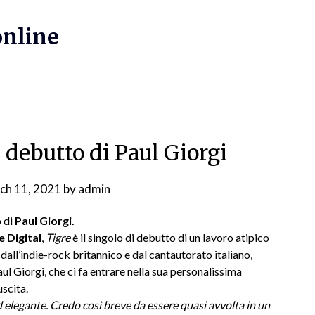
online
i debutto di Paul Giorgi
ch 11, 2021
by
admin
o di
Paul Giorgi
.
e Digital
,
Tigre
è il singolo di debutto di un lavoro atipico
 dall’indie-rock britannico e dal cantautorato italiano,
l Giorgi, che ci fa entrare nella sua personalissima
scita.
d elegante. Credo così breve da essere quasi avvolta in un