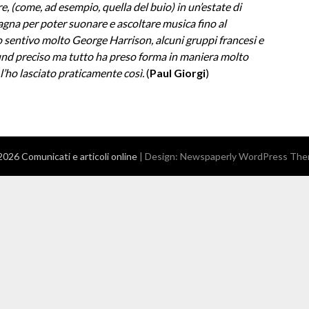
e, (come, ad esempio, quella del buio) in un’estate di
pagna per poter suonare e ascoltare musica fino al
zo sentivo molto George Harrison, alcuni gruppi francesi e
ound preciso ma tutto ha preso forma in maniera molto
l’ho lasciato praticamente così.
(
Paul Giorgi
)
026 Comunicati e articoli online
| Design:
Newspaperly WordPress Th