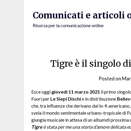
Skip
to
Comunicati e articoli 
content
Risorsa per la comunicazione online
Tigre è il singolo d
Posted on
Mar
Esce oggi
giovedì 11 marzo 2021
il primo singol
Fuori per
Le Siepi Dischi
e in distribuzione
Believ
che, tra influenze che derivano dal lo-fi americano,
svela il mondo sentimentale urbano-tropicale di Pau
giungla musicale in attesa di un albumdi prossima u
Tigre
è stata per me una storia d’amore delicata e