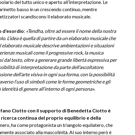
lario del tutto unico e aperto all’interpretazione. Le
 clarinetto basso in un crescendo continuo, mentre
etizzatori scandiscono il elaborato musicale.
lo d’esordio
:
«Tendha, oltre ad essere il nome della nostra
lo. L’idea è quella di partire da un elaborato musicale che
 Il elaborato musicale descrive ambientazioni e situazioni
erienze musicali come il progressive rock, la musica
arsi dal testo, oltre a generare grande libertà espressiva per
bilità di interpretazione da parte dell’ascoltatore.
sione dell’arte visiva in ogni sua forma, con la possibilità
traverso l’uso di simboli come le forme geometriche e gli
 identità di genere all’interno di ogni persona».
efano Ciotto con il supporto di Benedetta Ciotto è
ricerca continua del proprio equilibrio e della
e nero, ha come protagonista un triangolo equilatero, che
camente associato alla mascolinità. Al suo interno però è