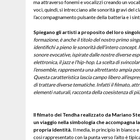
ma attraverso fonemi e vocalizzi creando un vocabo
voci, quindi, si intrecciano alle sonorità gravi del
l’accompagnamento pulsante della batteria e i sint
Spiegano gli artisti a proposito del loro singo
formazione, è anche il titolo del nostro primo singo
identifichi a pieno le sonorità dell’intero concept.
sonore evocative, ispirate dalle nostre diverse esp
elettronica, il jazz e l’hip-hop. La scelta di svincol
l’ensemble, rappresenta una altrettanto ampia possi
Questa caratteristica lascia campo libero all’espres
di trattare diverse tematiche. Infatti il filmato, at
elementi naturali, racconta della coesistenza di più
Il filmato dei Tendha realizzato da Mariano St
un viaggio nella simbologia che accompagna la 
propria identità.
Il media, in principio in bianco 
così rappresentato con la punta verso l’alto è tipi