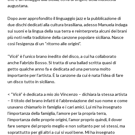
augustana.
Dopo aver approfondito il linguaggio jazz e la pubblicazione di
due dischi dedicati alla cultura brasiliana, adesso Manuela indaga
sui suoni e la lingua della sua terra e reinterpreta alcuni dei brani
più noti nella tradizione della canzone popolare siciliana. Nasce
così l’esigenza di un “ritorno alle origini”.
“Vicè” è l’unico brano inedito del disco, a cui ha collaborato
anche Fabrizio Bosso. Si tratta di una ballad scritta quasi di
getto qualche anno fa e dedicata ad una persona molto
importante per l’artista. È la canzone da cui è nata l’idea di fare
un disco tutto in siciliano.
< “Vicè” è dedicata a mio zio Vincenzo – dichiara la stessa artista
– Il titolo del brano infatti è l’abbreviazione del suo nome e come
usavano chiamarlo in famiglia e i cari amici. Lui mi ha insegnato
l’importanza della famiglia, l’amore per la propria terra,
l’importanza delle proprie origini, l’amor proprio quindi, il dover
fare sempre del proprio meglio e non soltanto per sé stessi, ma
soprattutto per gli altri a cui si vuol bene. Mi ha insegnato