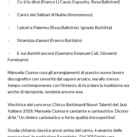
· Cu ti lu dissi (Franco Li Causi, Esposito, Rosa Balistreri)
· Canto dei Salinari di Nubìa (Anonymous)
· I pirati a Palermu (Rosa Balistreri, Ignazio Buttitta)
· Stranizza d’amuri (Franco Battiato)
· E vui durmiti ancora (Gaetano Emanuel Calì, Giovanni
Formisano)
Manuela Ciunna cura gli arrangiamenti di questo nuovo lavoro
discografico con sonorità dal sapore arcaico, ma allo stesso
tempo contemporaneo con l’intento di ricordare la tradizione ma
anche di riproporla, renderla ancora viva.
Vincitrice del concorso Chicco Bettinardi Nuovi Talenti del Jazz
Italiano 2018, Manuela Ciunna è cantante e cantautrice. Dicono
di lei “Un timbro carismatico e forte qualità introspettiva”.
Studia chitarra classica ancor prima del canto, è amante delle
percussioni, in particolare il pandeiro. Dal 2010 inizia una