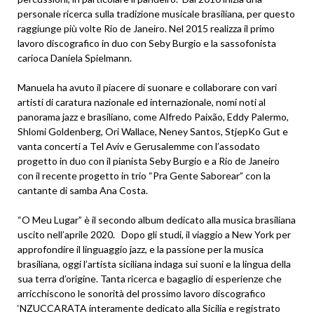
personale ricerca sulla tradizione musicale brasiliana, per questo
raggiunge più volte Rio de Janeiro. Nel 2015 realizza il primo
lavoro discografico in duo con Seby Burgio e la sassofonista
carioca Daniela Spielmann.
Manuela ha avuto il piacere di suonare e collaborare con vari
artisti di caratura nazionale ed internazionale, nomi noti al
panorama jazz e brasiliano, come Alfredo Paixão, Eddy Palermo,
Shlomi Goldenberg, Ori Wallace, Neney Santos, StjepKo Gut e
vanta concerti a Tel Aviv e Gerusalemme con l’assodato
progetto in duo con il pianista Seby Burgio e a Rio de Janeiro
con il recente progetto in trio “Pra Gente Saborear” con la
cantante di samba Ana Costa.
“O Meu Lugar” è il secondo album dedicato alla musica brasiliana
uscito nell’aprile 2020. Dopo gli studi, il viaggio a New York per
approfondire il linguaggio jazz, e la passione per la musica
brasiliana, oggi l’artista siciliana indaga sui suoni e la lingua della
sua terra d’origine. Tanta ricerca e bagaglio di esperienze che
arricchiscono le sonorità del prossimo lavoro discografico
‘NZUCCARATA interamente dedicato alla Sicilia e registrato