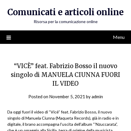
Skip
Comunicati e articoli online
to
content
Risorsa per la comunicazione online
Menu
“VICÈ” feat. Fabrizio Bosso il nuovo
singolo di MANUELA CIUNNA FUORI
IL VIDEO
Posted on
November 5, 2021
by
admin
Da oggi fuori il video di “Vicè” feat. Fabrizio Bosso, il nuovo
singolo di Manuela Ciunna (Maqueta Records), già in radio e in
digitale, il brano accompagna l’uscita dell’album “’Nzuccarata”,
che è un omaggio alla Sicilia, terra di origine della musicista