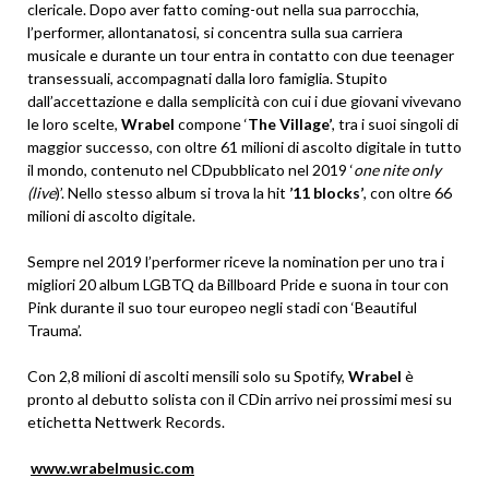
clericale. Dopo aver fatto coming-out nella sua parrocchia,
l’performer, allontanatosi, si concentra sulla sua carriera
musicale e durante un tour entra in contatto con due teenager
transessuali, accompagnati dalla loro famiglia. Stupito
dall’accettazione e dalla semplicità con cui i due giovani vivevano
le loro scelte,
Wrabel
compone ‘
The Village’
, tra i suoi singoli di
maggior successo, con oltre 61 milioni di ascolto digitale in tutto
il mondo, contenuto nel CDpubblicato nel 2019 ‘
one nite only
(live
)’. Nello stesso album si trova la hit
’11 blocks’
, con oltre 66
milioni di ascolto digitale.
Sempre nel 2019 l’performer riceve la nomination per uno tra i
migliori 20 album LGBTQ da Billboard Pride e suona in tour con
Pink durante il suo tour europeo negli stadi con ‘Beautiful
Trauma’.
Con 2,8 milioni di ascolti mensili solo su Spotify,
Wrabel
è
pronto al debutto solista con il CDin arrivo nei prossimi mesi su
etichetta Nettwerk Records.
www.wrabelmusic.com