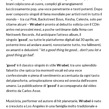
brani colpiscono al cuore, complici gli arrangiamenti
luccicosamente pop, una voce penetrante e testi potenti. Dopo
aver composto singoli di fama mondiale per artisti noti in tutto il
mondo – tra cui Pink, Backstreet Boys, Kesha, Celeste, solo per
citarne alcuni –
Wrabel
è pronto al debutto solista con il CDin
arrivo nei prossimi mesi, a poche settimane dalla firma con
Nettwerk Records. Ad anticipare l’atteso album, il
singolo
‘good’
, su tutte le piattaforme digitali dal 30 aprile, un
potente inno ad andare avanti, nonostante tutto, tra fallimenti,
ex amanti e delusioni: “
let a good thing be good… don’t you let a
good thing go bad
”.
‘good’
è il classico singolo in stile
Wrabel
, tra uno splendido
falsetto che spicca tra mormorii vocali ed una voce
confessionale e piena di sentimento accentuata da ogni tasto
del pianoforte, un’esplorazione sincera ed onesta dell’essere
umano. La pubblicazione di
‘good’
è accompagnata dal video
diretto da Carlos Asse.
Musicista, performer ed autore di hit planetarie,
Wrabel
è nato
e cresciuto a Los Angeles in una famiglia molto tradizionale e