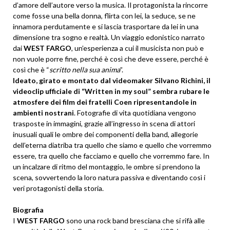
d’amore dell’autore verso la musica. Il protagonista la rincorre
come fosse una bella donna, flirta con lei, la seduce, se ne
innamora perdutamente e si lascia trasportare da lei in una
dimensione tra sogno e realtà. Un viaggio edonistico narrato
dai
WEST FARGO
, un’esperienza a cui il musicista non può e
non vuole porre fine, perché è così che deve essere, perché è
così che è “
scritto nella sua anima
”.
Ideato, girato e montato dal videomaker Silvano Richini, il
videoclip ufficiale di “Written in my soul” sembra rubare le
atmosfere dei film dei fratelli Coen ripresentandole in
ambienti nostrani
. Fotografie di vita quotidiana vengono
trasposte in immagini, grazie all’ingresso in scena di attori
inusuali quali le ombre dei componenti della band, allegorie
dell’eterna diatriba tra quello che siamo e quello che vorremmo
essere, tra quello che facciamo e quello che vorremmo fare. In
un incalzare di ritmo del montaggio, le ombre si prendono la
scena, sovvertendo la loro natura passiva e diventando così i
veri protagonisti della storia.
Biografia
I
WEST FARGO
sono una rock band bresciana che si rifà alle