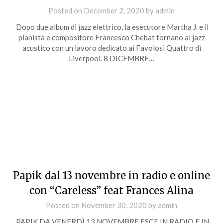
Posted on
December 2, 2020
by
admin
Dopo due album di jazz elettrico, la esecutore Martha J. e il
pianista e compositore Francesco Chebat tornano al jazz
acustico con un lavoro dedicato ai Favolosi Quattro di
Liverpool. 8 DICEMBRE…
Papik dal 13 novembre in radio e online
con “Careless” feat Frances Alina
Posted on
November 30, 2020
by
admin
PAPIK DA VENERDÌ 13 NOVEMBRE ESCE IN RADIO E IN