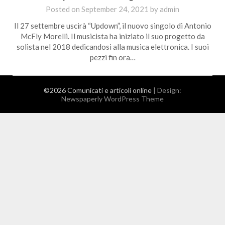
Posted on
September 24, 2021
by
admin
Il 27 settembre uscirà “Updown”, il nuovo singolo di Antonio
McFly Morelli. Il musicista ha iniziato il suo progetto da
solista nel 2018 dedicandosi alla musica elettronica. I suoi
pezzi fin ora…
©2026 Comunicati e articoli online
| Design:
Newspaperly WordPress Theme